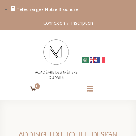
Téléchargez Notre Brochure
Sign in
Sign up
Connexion
/
Inscription
SIGN IN
Don’t have an account?
Sign up
0
Lost your password?
Remember me
ADDING TEXT TO THE DESIGN