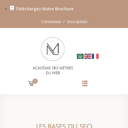
Téléchargez Notre Brochure
Sign in
Sign up
Connexion
/
Inscription
SIGN IN
Don’t have an account?
Sign up
0
Lost your password?
Remember me
LES BASES DU SEO