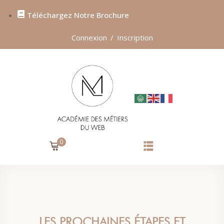
Téléchargez Notre Brochure
Sign in
Sign up
Connexion
/
Inscription
SIGN IN
Don’t have an account?
Sign up
0
Lost your password?
Remember me
LES PROCHAINES ÉTAPES ET