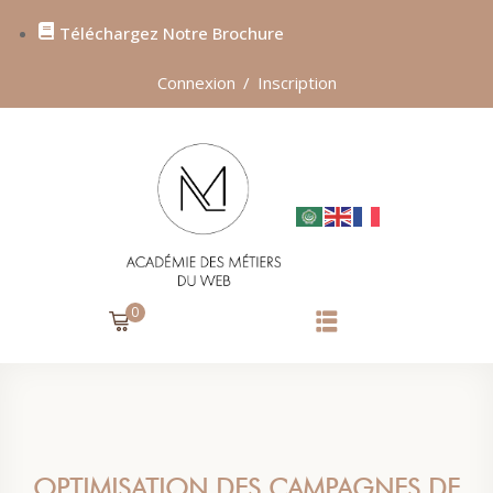
Téléchargez Notre Brochure
Sign in
Sign up
Connexion
/
Inscription
SIGN IN
Don’t have an account?
Sign up
0
Lost your password?
Remember me
OPTIMISATION DES CAMPAGNES DE