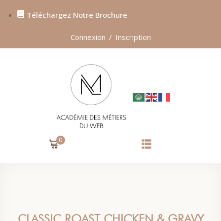
Téléchargez Notre Brochure
Sign in
Sign up
Connexion
/
Inscription
SIGN IN
Don’t have an account?
Sign up
0
Lost your password?
Remember me
CLASSIC ROAST CHICKEN & GRAVY