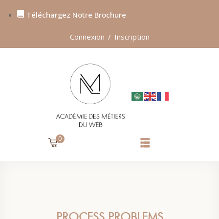
Téléchargez Notre Brochure
Sign in
Sign up
Connexion
/
Inscription
SIGN IN
Don’t have an account?
Sign up
0
Lost your password?
Remember me
PROCESS PROBLEMS